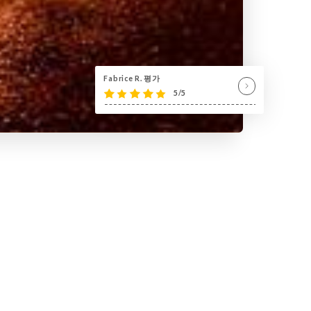
Fabrice R. 평가
5/5
 restaurant Le Cristal vous
ur vous faire découvrir ses